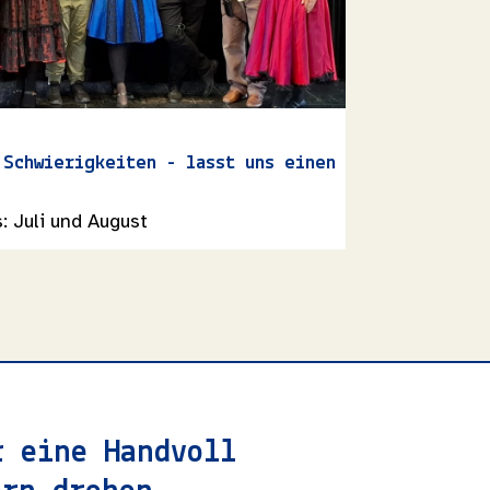
 Schwierigkeiten - lasst uns einen
Froschköni
Gebrüder G
: Juli und August
Dienstag | 2
r eine Handvoll