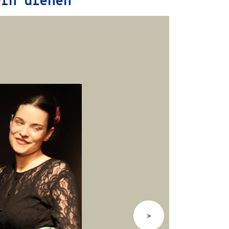
ern drehen
>