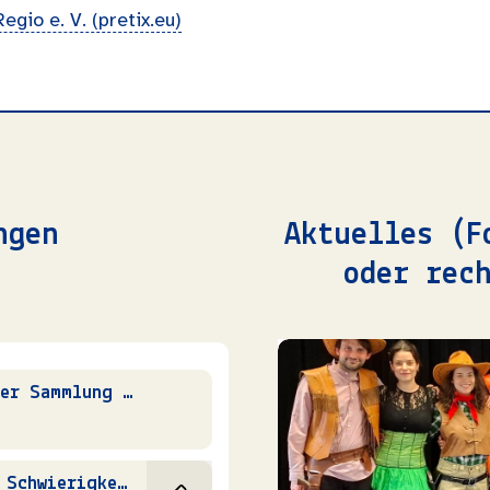
Regio e. V. (pretix.eu)
ngen
Aktuelles (F
oder rec
Froschkönig - Sommermärchen aus der Sammlung der Gebrüder Grimm
Sommertheater – Für eine Handvoll Schwierigkeiten – lasst uns einen Western drehen