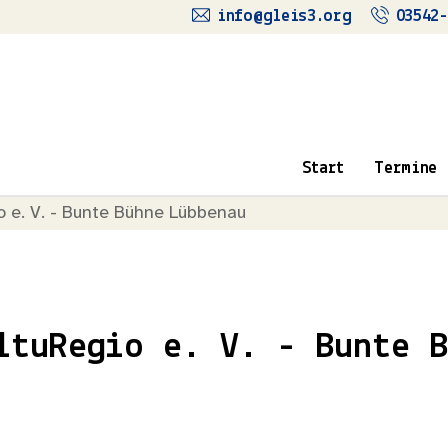
info@gleis3.org
03542-
Start
Termine
o e. V. - Bunte Bühne Lübbenau
ltuRegio e. V. - Bunte B