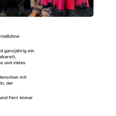
unteBühne
rd ganzjährig ein
abarett,
s und vieles
 Menschen mit
n, der
 und Fern immer