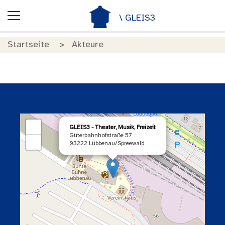
\ GLEIS3
Startseite
Akteure
×
+
GLEIS3 - Theater, Musik, Freizeit
Güterbahnhofstraße 57
−
03222 Lübbenau/Spreewald