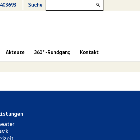
403693
Suche
🔍
Akteure
360°-Rundgang
Kontakt
istungen
eater
sik
eizeit