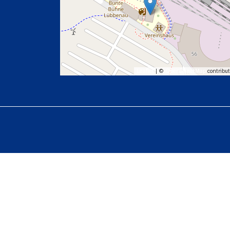
Leaflet
| ©
OpenStreetMap
contribut