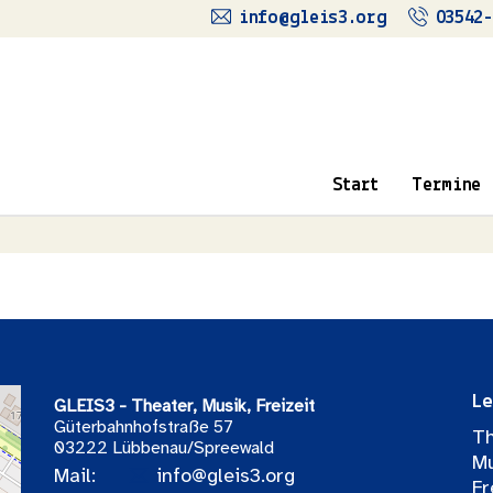
info@gleis3.org
03542-
Start
Termine
Le
GLEIS3 - Theater, Musik, Freizeit
Güterbahnhofstraße 57
Th
03222 Lübbenau/Spreewald
Mu
Mail:
info@gleis3.org
Fr