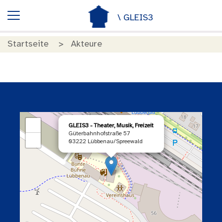
\ GLEIS3
Startseite
Akteure
×
+
GLEIS3 - Theater, Musik, Freizeit
Güterbahnhofstraße 57
−
03222 Lübbenau/Spreewald