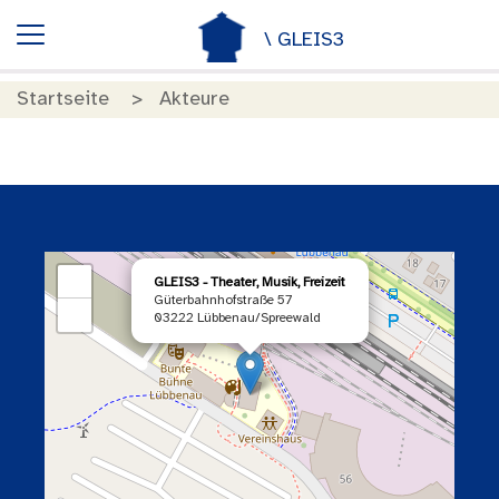
\ GLEIS3
Startseite
Akteure
×
+
GLEIS3 - Theater, Musik, Freizeit
Güterbahnhofstraße 57
−
03222 Lübbenau/Spreewald