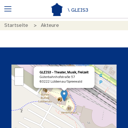
\ GLEIS3
Startseite
Akteure
×
+
GLEIS3 - Theater, Musik, Freizeit
Güterbahnhofstraße 57
−
03222 Lübbenau/Spreewald