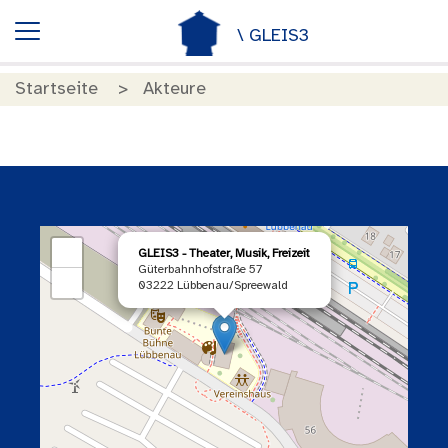
\ GLEIS3
Startseite
Akteure
×
+
GLEIS3 - Theater, Musik, Freizeit
Güterbahnhofstraße 57
−
03222 Lübbenau/Spreewald