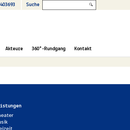
403693
Suche
🔍
Akteure
360°-Rundgang
Kontakt
istungen
eater
sik
eizeit