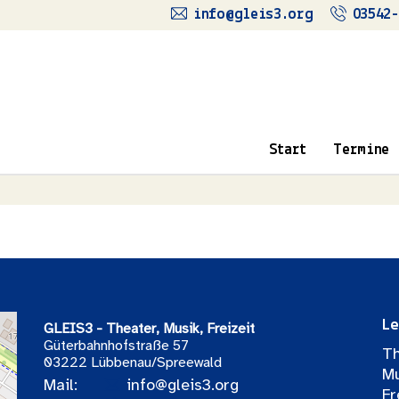
info@gleis3.org
03542-
Start
Termine
Le
GLEIS3 - Theater, Musik, Freizeit
Güterbahnhofstraße 57
Th
03222 Lübbenau/Spreewald
Mu
Mail:
info@gleis3.org
Fr