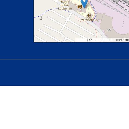
Leaflet
| ©
OpenStreetMap
contribut