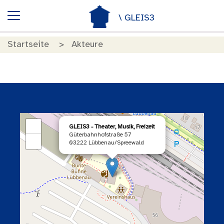
\ GLEIS3
Startseite
Akteure
×
+
GLEIS3 - Theater, Musik, Freizeit
Güterbahnhofstraße 57
−
03222 Lübbenau/Spreewald