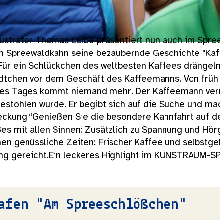
lustrator Thomas Leibe präsentiert nun auch im Spre
em Spreewaldkahn seine bezaubernde Geschichte "Ka
r ein Schlückchen des weltbesten Kaffees drängeln 
dtchen vor dem Geschäft des Kaffeemanns. Von früh b
nes Tages kommt niemand mehr. Der Kaffeemann ver
estohlen wurde. Er begibt sich auf die Suche und ma
eckung.“Genießen Sie die besondere Kahnfahrt auf d
es mit allen Sinnen: Zusätzlich zu Spannung und Hö
n genüssliche Zeiten: Frischer Kaffee und selbstg
ng gereicht.Ein leckeres Highlight im KUNSTRAUM-
afen "Am Spreeschlößchen"