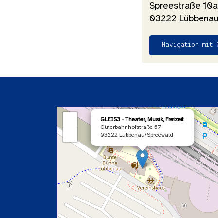
Spreestraße 10a
03222 Lübbenau
Navigation mit 
×
+
GLEIS3 - Theater, Musik, Freizeit
Güterbahnhofstraße 57
−
03222 Lübbenau/Spreewald