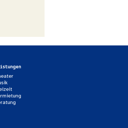
istungen
eater
sik
eizeit
rmietung
ratung