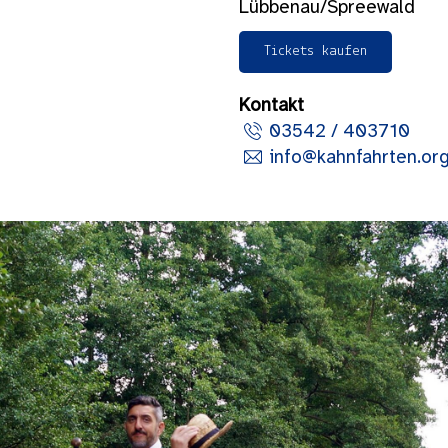
Lübbenau/Spreewald
Tickets kaufen
Kontakt
03542 / 403710
info@kahnfahrten.or