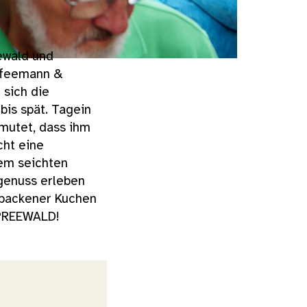
ewald und
ffeemann &
sich die
is spät. Tagein
mutet, dass ihm
cht eine
em seichten
rgenuss erleben
ebackener Kuchen
SPREEWALD!