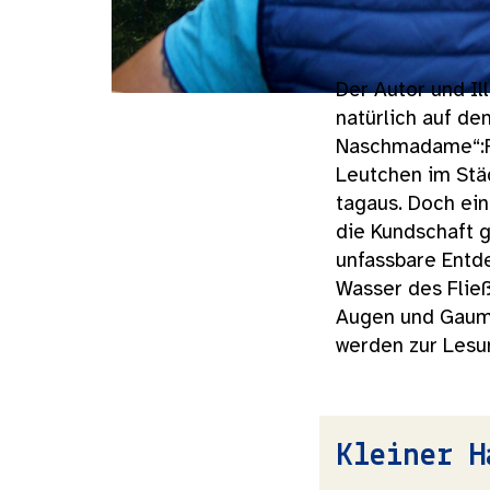
Der Autor und Il
natürlich auf d
Naschmadame“:Fü
Leutchen im Stä
tagaus. Doch ei
die Kundschaft g
unfassbare Entd
Wasser des Fließ
Augen und Gaume
werden zur Lesu
Kleiner H