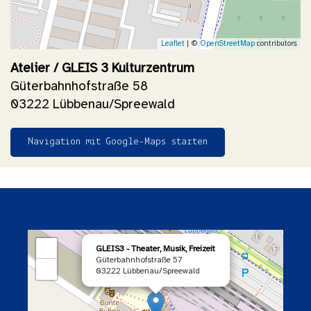
Leaflet
| ©
OpenStreetMap
contributors
Atelier / GLEIS 3 Kulturzentrum
Güterbahnhofstraße 58
03222 Lübbenau/Spreewald
Navigation mit Google-Maps starten
×
+
GLEIS3 - Theater, Musik, Freizeit
Güterbahnhofstraße 57
−
03222 Lübbenau/Spreewald