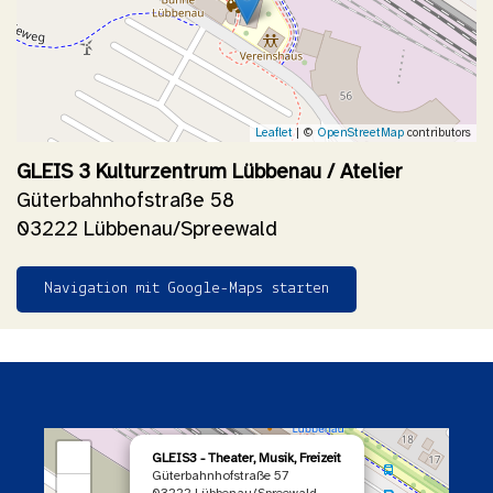
Leaflet
| ©
OpenStreetMap
contributors
GLEIS 3 Kulturzentrum Lübbenau / Atelier
Güterbahnhofstraße 58
03222 Lübbenau/Spreewald
Navigation mit Google-Maps starten
×
+
GLEIS3 - Theater, Musik, Freizeit
Güterbahnhofstraße 57
−