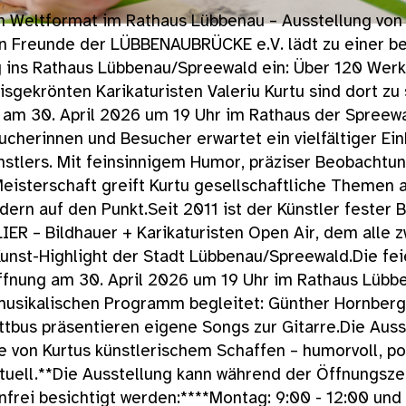
n Weltformat im Rathaus Lübbenau – Ausstellung von 
in Freunde der LÜBBENAUBRÜCKE e.V. lädt zu einer 
g ins Rathaus Lübbenau/Spreewald ein: Über 120 Wer
eisgekrönten Karikaturisten Valeriu Kurtu sind dort zu
 am 30. April 2026 um 19 Uhr im Rathaus der Spreewa
ucherinnen und Besucher erwartet ein vielfältiger Einb
nstlers. Mit feinsinnigem Humor, präziser Beobachtu
eisterschaft greift Kurtu gesellschaftliche Themen a
ldern auf den Punkt.Seit 2011 ist der Künstler fester 
R – Bildhauer + Karikaturisten Open Air, dem alle z
unst-Highlight der Stadt Lübbenau/Spreewald.Die fei
ffnung am 30. April 2026 um 19 Uhr im Rathaus Lüb
musikalischen Programm begleitet: Günther Hornberg
tbus präsentieren eigene Songs zur Gitarre.Die Auss
 von Kurtus künstlerischem Schaffen – humorvoll, poi
tuell.**Die Ausstellung kann während der Öffnungsze
frei besichtigt werden:****Montag: 9:00 - 12:00 und 