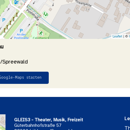
Leaflet
| ©
au
/Spreewald
Google-Maps starten
Le
GLEIS3 - Theater, Musik, Freizeit
Güterbahnhofstraße 57
Th