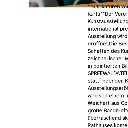
**Karikaturen vo
Kurtu**Der Vere
Kunstausstellun
international pr
Ausstellung wird
eröffnet.Die Bes
Schaffen des Kü
zeichnerischer M
in pointierten Bi
SPREEWALDATELIE
stattfindenden K
Ausstellungserö
wird von einem 
Weichert aus Cot
große Bandbreite
überraschend ak
Rathauses kosten