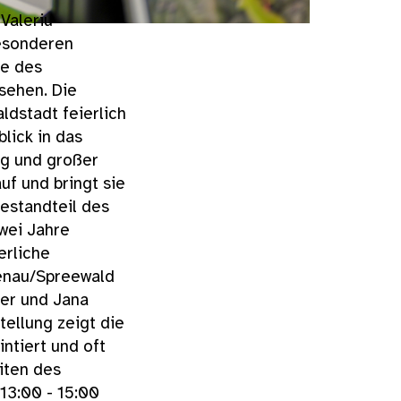
Valeriu
besonderen
ke des
 sehen. Die
ldstadt feierlich
lick in das
ng und großer
uf und bringt sie
Bestandteil des
wei Jahre
erliche
benau/Spreewald
er und Jana
tellung zeigt die
ntiert und oft
iten des
13:00 - 15:00