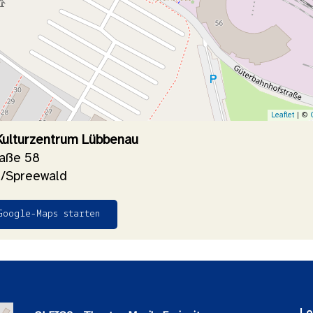
Leaflet
| ©
 Kulturzentrum Lübbenau
raße 58
/Spreewald
Google-Maps starten